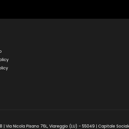
o
olicy
licy
 | Via Nicola Pisano 76L, Viareggio (LU) - 55049 | Capitale Social