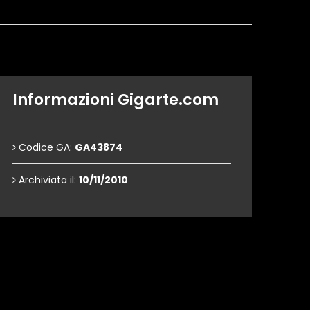
Informazioni Gigarte.com
Codice GA:
GA43874
Archiviata il:
10/11/2010