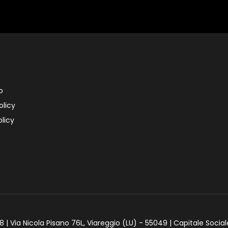
o
olicy
licy
 | Via Nicola Pisano 76L, Viareggio (LU) - 55049 | Capitale Social