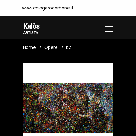
www.calogerocarbone.it
Kalòs
ARTISTA
Home
Opere
K2