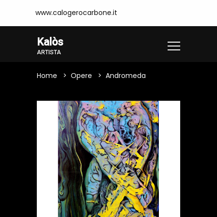
www.calogerocarbone.it
Kalòs
ARTISTA
Home
Opere
Andromeda