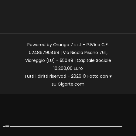
Powered by Orange 7 s.r.l. - P.IVA e C.F.
02486790468 | Via Nicola Pisano 76L,
Viareggio (LU) - 55049 | Capitale Sociale
10.200,00 Euro
Tutti i diritti riservati - 2026 © Fatto con
♥
su
Gigarte.com
Le tue preferenze relative alla privacy